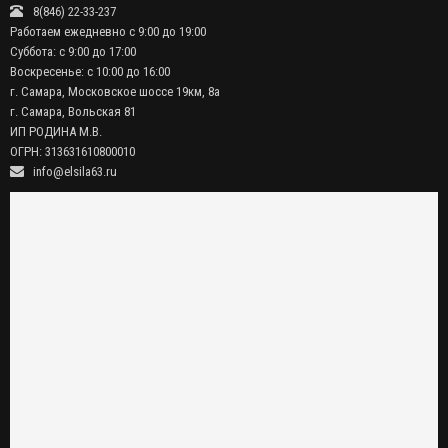
8(846) 22-33-237
Работаем ежедневно с 9:00 до 19:00
Суббота: с 9:00 до 17:00
Воскресенье: с 10:00 до 16:00
г. Самара, Московское шоссе 19км, 8а
г. Самара, Вольская 81
ИП РОДИНА М.В.
ОГРН: 313631610800010
info@elsila63.ru